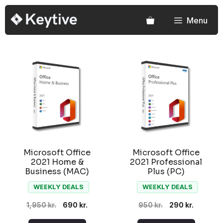
Hop
til
Menu
indhold
Microsoft Office
Microsoft Office
2021 Home &
2021 Professional
Business (MAC)
Plus (PC)
WEEKLY DEALS
WEEKLY DEALS
Original
Current
Original
Current
1,950
kr.
690
kr.
950
kr.
290
kr.
price
price
price
price