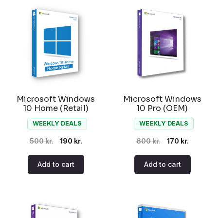
Microsoft Windows
Microsoft Windows
10 Home (Retail)
10 Pro (OEM)
WEEKLY DEALS
WEEKLY DEALS
Original
Current
Original
Current
500
kr.
190
kr.
600
kr.
170
kr.
price
price
price
price
Add to cart
Add to cart
was:
is:
was:
is:
500 kr..
190 kr..
600 kr..
170 kr..