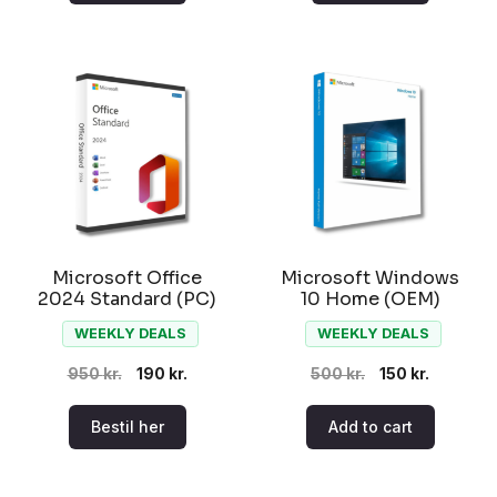
950 kr..
390 kr..
950 kr..
390 kr..
Microsoft Office
Microsoft Windows
2024 Standard (PC)
10 Home (OEM)
WEEKLY DEALS
WEEKLY DEALS
Original
Current
Original
Current
950
kr.
190
kr.
500
kr.
150
kr.
price
price
price
price
Bestil her
Add to cart
was:
is:
was:
is:
950 kr..
190 kr..
500 kr..
150 kr..