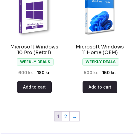
Microsoft Windows
Microsoft Windows
10 Pro (Retail)
11 Home (OEM)
WEEKLY DEALS
WEEKLY DEALS
Original
Current
Original
Current
600
kr.
180
kr.
500
kr.
150
kr.
price
price
price
price
Add to cart
Add to cart
was:
is:
was:
is:
600 kr..
180 kr..
500 kr..
150 kr..
1
2
→