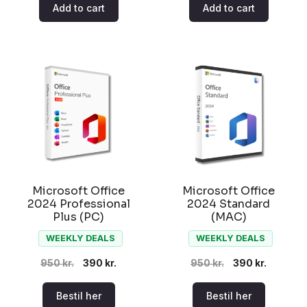
Add to cart
Add to cart
was:
is:
was:
is:
1,950 kr..
690 kr..
950 kr..
290 kr..
Microsoft Office
Microsoft Office
2024 Professional
2024 Standard
Plus (PC)
(MAC)
WEEKLY DEALS
WEEKLY DEALS
Original
Current
Original
Current
950
kr.
390
kr.
950
kr.
390
kr.
price
price
price
price
Bestil her
Bestil her
was:
is:
was:
is: