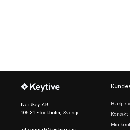
Kundes
Hjælpec
Nordkey AB
106 31 Stockholm, Sverige
Kontakt
Min kon
support@keytive.com