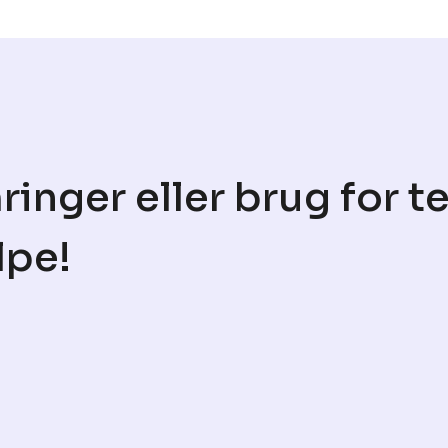
nger eller brug for t
lpe!