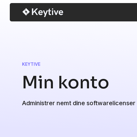
Hop
til
indhold
KEYTIVE
Min konto
Administrer nemt dine softwarelicenser