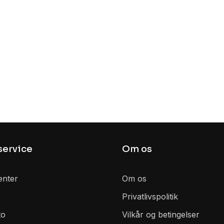
ervice
Om os
enter
Om os
Privatlivspolitik
to
Vilkår og betingelser